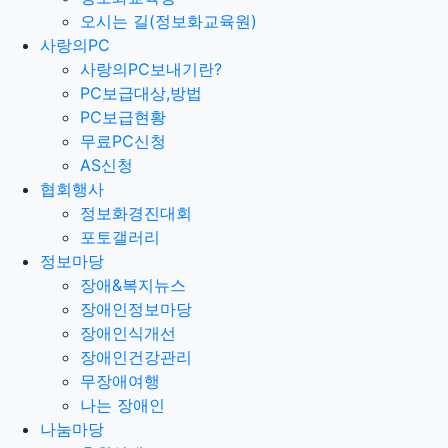
오시는 길(정보화교육원)
사랑의PC
사랑의PC보내기란?
PC보급대상,방법
PC보급현황
무료PC신청
AS신청
협회행사
정보화경진대회
포토갤러리
정보마당
장애&복지뉴스
장애인정보마당
장애인식개선
장애인건강관리
무장애여행
나는 장애인
나눔마당