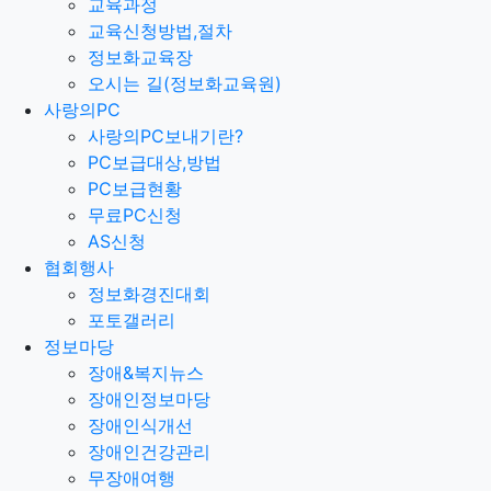
교육과정
교육신청방법,절차
정보화교육장
오시는 길(정보화교육원)
사랑의PC
사랑의PC보내기란?
PC보급대상,방법
PC보급현황
무료PC신청
AS신청
협회행사
정보화경진대회
포토갤러리
정보마당
장애&복지뉴스
장애인정보마당
장애인식개선
장애인건강관리
무장애여행